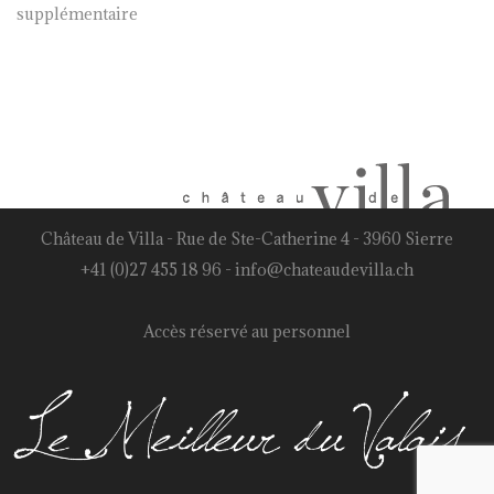
supplémentaire
Château de Villa - Rue de Ste-Catherine 4 - 3960 Sierre
+41 (0)27 455 18 96
-
info@chateaudevilla.ch
Accès réservé au personnel