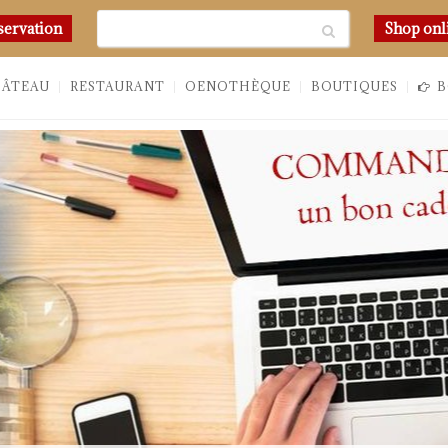
Chercher
servation
Shop onl
HÂTEAU
RESTAURANT
OENOTHÈQUE
BOUTIQUES
B