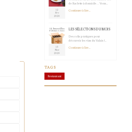
de Raclette à domicile… Vous...
12
Continuer à lire...
Fév
2020
LES SÉLECTIONS DU MOIS
Des colis pratiques pour
découvrir les vins du Valais !...
15
Continuer à lire...
Nov
2020
TAGS
Restaurant