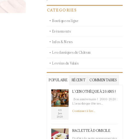
CATEGORIES
Boutique en ligne
Evènements
Infos & News
Les classiques du Château
Les vins du Valais
POPULAIRE
RÉCENT
COMMENTAIRES
L’ŒNOTHÈQUE À 20 ANS !
Bon anniversaire ! 2000-2020 :
L’oenothèque fête ses...
09
Continuer à lire...
Jan
2020
RACLETTE À DOMICILE
Profitez de notre nouveau service