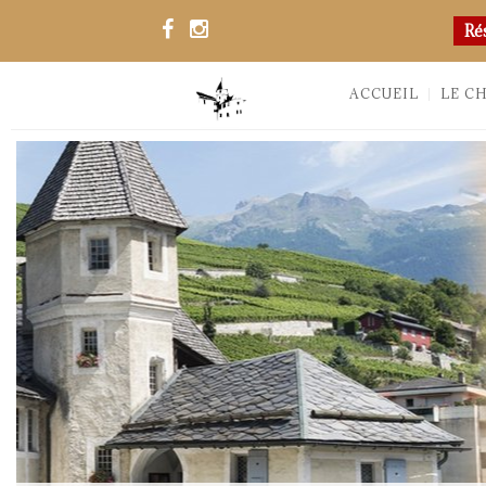
Ré
ACCUEIL
LE C