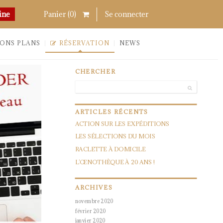
Chercher
Links
ine
Panier (
0
)
Se connecter
ONS PLANS
RÉSERVATION
NEWS
CHERCHER
ARTICLES
RÉCENTS
ACTION SUR LES EXPÉDITIONS
LES SÉLECTIONS DU MOIS
RACLETTE À DOMICILE
L’ŒNOTHÈQUE À 20 ANS !
ARCHIVES
novembre 2020
février 2020
janvier 2020