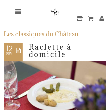
Les classiques du Château
Raclette à
12
domicile
FÉV