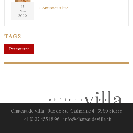
15
Continuer à lire...
Nov
2020
TAGS
Restaurant
Château de Villa - Rue de Ste-Catherine 4 - 3960 Sierre
+41 (0)27 455 18 96
-
info@chateaudevilla.ch