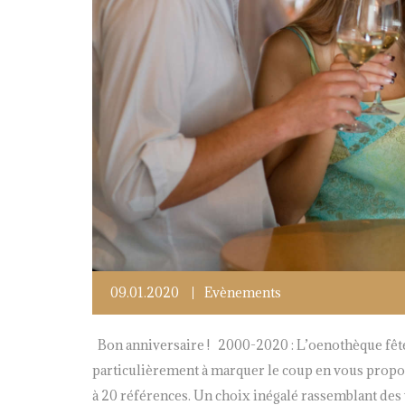
09.01.2020
Evènements
Bon anniversaire ! 2000-2020 : L’oenothèque fête 
particulièrement à marquer le coup en vous propos
à 20 références. Un choix inégalé rassemblant des v