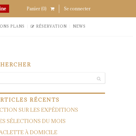
Chercher
Links
ine
Panier (
0
)
Se connecter
ONS PLANS
RÉSERVATION
NEWS
CHERCHER
RTICLES
RÉCENTS
CTION SUR LES EXPÉDITIONS
ES SÉLECTIONS DU MOIS
ACLETTE À DOMICILE