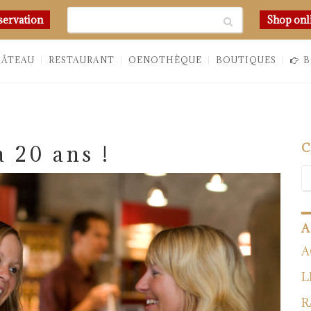
Chercher
servation
Shop onl
HÂTEAU
RESTAURANT
OENOTHÈQUE
BOUTIQUES
B
 20 ans !
A
A
L
R