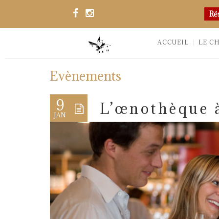
Ré
ACCUEIL
LE C
Evènements
9
L’œnothèque à
JAN