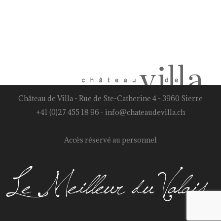
Château de Villa - Rue de Ste-Catherine 4 - 3960 Sierre
+41 (0)27 455 18 96
-
info@chateaudevilla.ch
Accès réservé au personnel