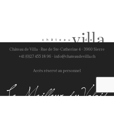
Château de Villa - Rue de Ste-Catherine 4 - 3960 Sierre
+41 (0)27 455 18 96
-
info@chateaudevilla.ch
Accès réservé au personnel