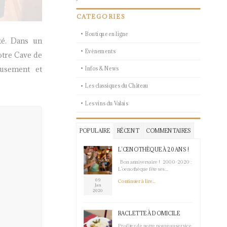
CATEGORIES
Boutique en ligne
té. Dans un
Evènements
otre Cave de
eusement et
Infos & News
Les classiques du Château
Les vins du Valais
POPULAIRE
RÉCENT
COMMENTAIRES
L’ŒNOTHÈQUE À 20 ANS !
Bon anniversaire ! 2000-2020 :
L’oenothèque fête ses...
09
Continuer à lire...
Jan
2020
RACLETTE À DOMICILE
Profitez de notre nouveau service