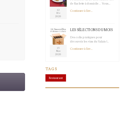
de Raclette à domicile… Vous...
12
Continuer à lire...
Fév
2020
LES SÉLECTIONS DU MOIS
Des colis pratiques pour
découvrir les vins du Valais !...
15
Continuer à lire...
Nov
2020
TAGS
Restaurant