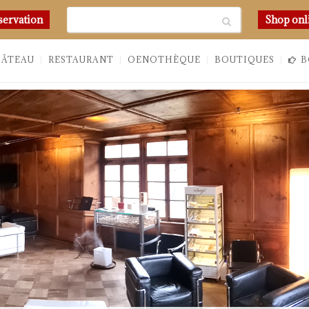
Chercher
servation
Shop onl
HÂTEAU
RESTAURANT
OENOTHÈQUE
BOUTIQUES
B