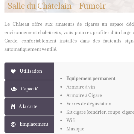
Salle du Châtelain – Fumoir
Le Château offre aux amateurs de cigares un espace dédi
environnement chaleureux, vous pourrez profiter d’un large ch
Garde, confortablement installés dans des fauteuils sig
automatiquement ventilé.
Utilisation
Accessible aux personnes à mobilit
Inaccessible aux chaises roulant
Capacité
Toilettes à l’étage dans la sall
A la carte
Emplacement