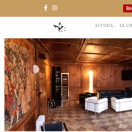
Ré
ACCUEIL
LE C