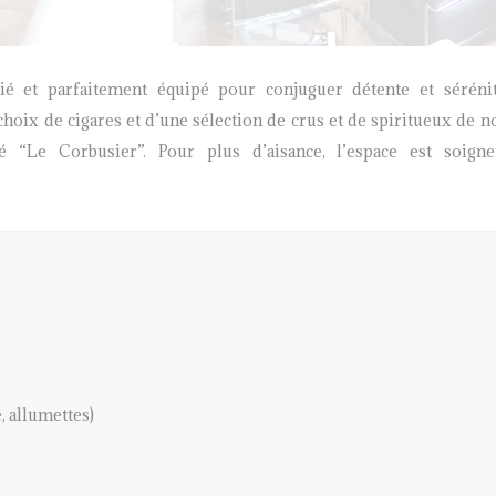
é et parfaitement équipé pour conjuguer détente et séréni
oix de cigares et d’une sélection de crus et de spiritueux de n
né “Le Corbusier”. Pour plus d’aisance, l’espace est soign
é réduite sans fauteuil et avec de l’aide (escaliers)
es
e Duchesse de Vendôme