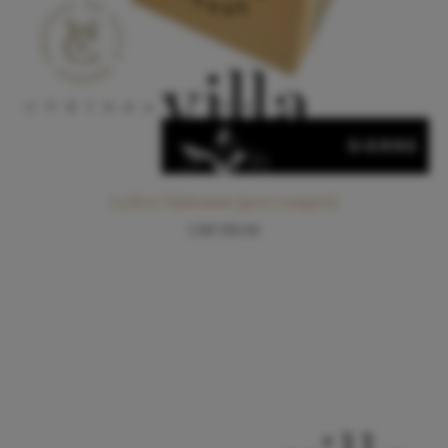
La Box Valaisanne (port compris)
CHF
159.00