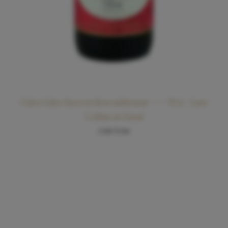
Cidre Cidre Sierrois Brut millésimé –––– 75 cl – Cave
Colline de Daval
CHF
17.00