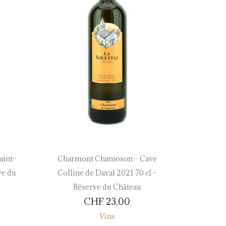
aint–
Charmont Chamoson – Cave
Marsann
ve du
Colline de Daval 2021 70 cl –
Cru des
Réserve du Château
CHF
23.00
Vins