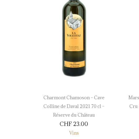
ve Saint–
Charmont Chamoson – Cave
Mars
éserve du
Colline de Daval 2021 70 cl –
Cru 
Réserve du Château
CHF
23.00
Vins