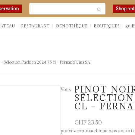
Chercher
servation
Shop onl
HÂTEAU
RESTAURANT
OENOTHÈQUE
BOUTIQUES
B
 – Sélection Pachien 2024 75 cl – Fernand Cina SA
PINOT NOI
Vous
SÉLECTION 
CL – FERNA
CHF
23.50
pouvez commander au maximum 6 a