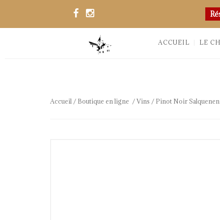
Ré
ACCUEIL
LE C
Accueil
/
Boutique en ligne
/
Vins
/ Pinot Noir Salquenen