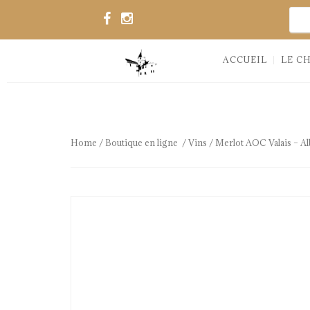
S
ACCUEIL
LE C
Home
/
Boutique en ligne
/
Vins
/ Merlot AOC Valais – Al