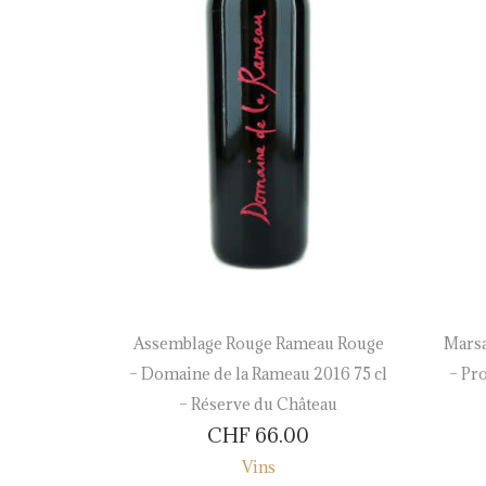
n Rouge –
Assemblage Rouge Rameau Rouge
Marsa
75 cl –
– Domaine de la Rameau 2016 75 cl
– Pr
eau
– Réserve du Château
CHF
66.00
Vins