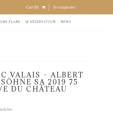
Search
Links
Cart (
0
)
Se connecter
ONS PLANS
RÉSERVATION
NEWS
C VALAIS – ALBERT
SÖHNE SA 2019 75
RVE DU CHÂTEAU
rticles