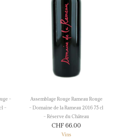
uge –
Assemblage Rouge Rameau Rouge
Marsanne
l –
– Domaine de la Rameau 2016 75 cl
– Provin
– Réserve du Château
CHF
66.00
Vins