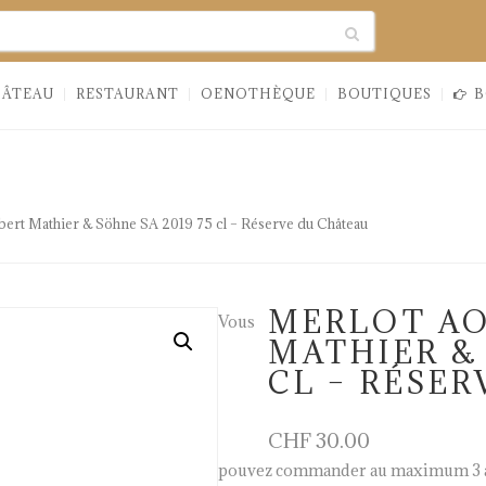
earch
HÂTEAU
RESTAURANT
OENOTHÈQUE
BOUTIQUES
B
bert Mathier & Söhne SA 2019 75 cl – Réserve du Château
MERLOT AO
Vous
MATHIER & 
CL – RÉSE
CHF
30.00
pouvez commander au maximum 3 a