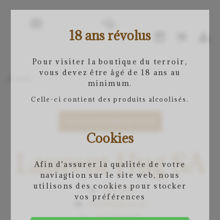
18 ans révolus
Pour visiter la boutique du terroir,
vous devez être âgé de 18 ans au
Accueil
/
minimum.
Celle-ci contient des produits alcoolisés.
TOGGLE FILTER SECTION
Cookies
Laurent Hug SA
Afin d'assurer la qualitée de votre
naviagtion sur le site web, nous
utilisons des cookies pour stocker
Site web
vos préférences
info@hugvins.ch
027.398.31.43