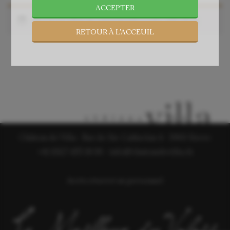
ACCEPTER
Aucun produit ne correspond à votre sélection.
RETOUR À L’ACCEUIL
Château de Villa - Rue de Ste-Catherine 4 - 3960 Sierre
+41 (0)27 455 18 96
-
info@chateaudevilla.ch
Accès réservé au personnel