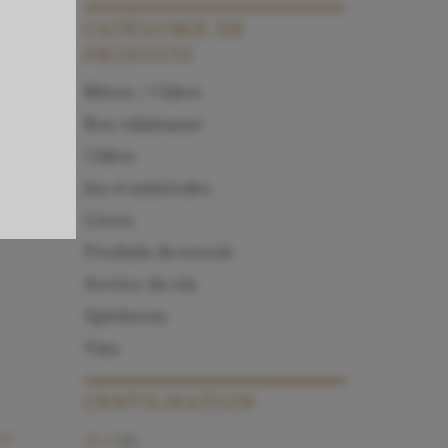
CATÉGORIE
DE
PRODUITS
Bières / Cidres
Box valaisanne
Cidres
Jus et minérales
Livres
Produits du terroir
Service du vin
Spiritueux
Vins
CENTILISATION
cl –
20 cl
(6)