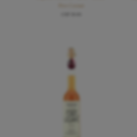
Père Cornut
CHF
30.00