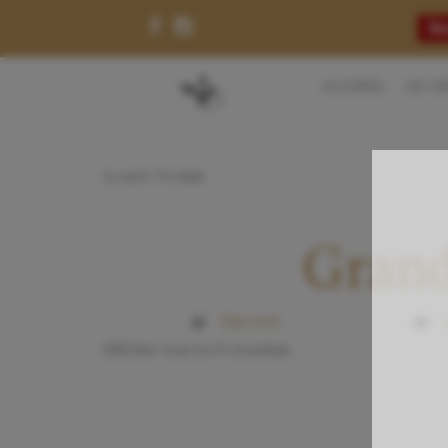
Ré
ACCUEIL
LE C
Accueil
/ Produit
Grand
Site web
Afficher tous les 6 résultats