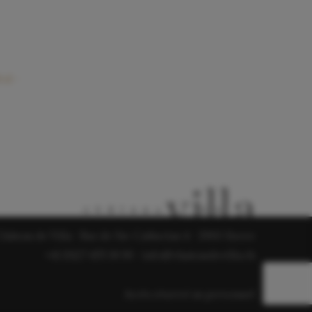
 cl –
hâteau de Villa - Rue de Ste-Catherine 4 - 3960 Sierre
+41 (0)27 455 18 96
-
info@chateaudevilla.ch
Accès réservé au personnel