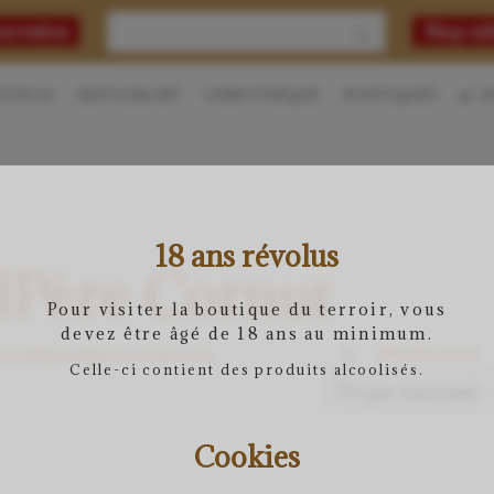
Chercher
servation
Shop onl
HÂTEAU
RESTAURANT
OENOTHÈQUE
BOUTIQUES
B
18 ans révolus
­Père Cornut
Pour visiter la boutique du terroir, vous
devez être âgé de 18 ans au minimum.
yves@grandperecornut.com
079.221.19.19
Celle-ci contient des produits alcoolisés.
Cookies