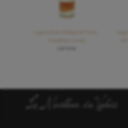
Liqueur Poire William 20° 20 cl –
Lique
Grand­Père Cornut
20°
CHF
30.00