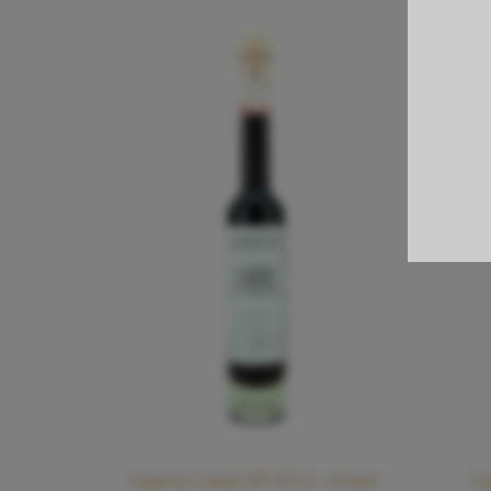
Liqueur Cassis 20° 20 cl – Grand­
Li