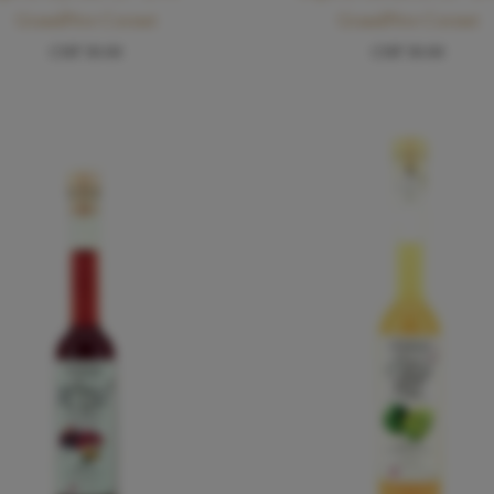
Grand­Père Cornut
Grand­Père Cornut
CHF
30.00
CHF
30.00