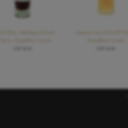
ur Pilou – Mélange de fruits
Liqueur Citron Vert 20° 20
 20 cl – Grand­Père Cornut
Grand­Père Cornut
CHF
30.00
CHF
30.00
C