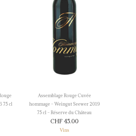
Rouge
Assemblage Rouge Cuvée
Marsa
 75 cl
hommage – Weingut Seewer 2019
Tourbillo
75 cl – Réserve du Château
– 
CHF
45.00
Vins