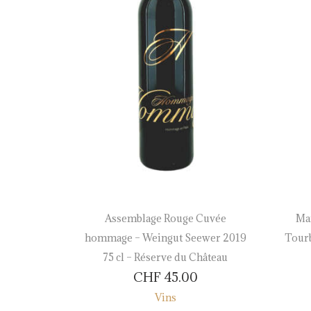
au Rouge
Assemblage Rouge Cuvée
Ma
2016 75 cl
hommage – Weingut Seewer 2019
Tourb
eau
75 cl – Réserve du Château
CHF
45.00
Vins