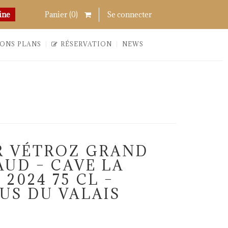
Chercher
Links
ine
Panier (
0
)
Se connecter
ONS PLANS
RÉSERVATION
NEWS
R VÉTROZ GRAND
AUD – CAVE LA
2024 75 CL –
US DU VALAIS