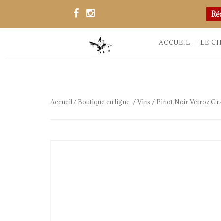
Ré
ACCUEIL
LE C
Accueil
/
Boutique en ligne
/
Vins
/ Pinot Noir Vétroz Gra