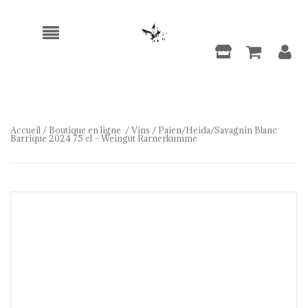
Accueil
/
Boutique en ligne
/
Vins
/ Paien/Heida/Savagnin Blanc
Barrique 2024 75 cl – Weingut Rarnerkumme