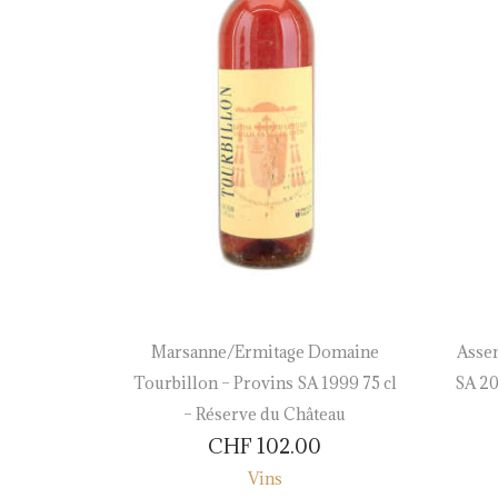
erpe –
Marsanne/Ermitage Domaine
Assem
 75 cl –
Tourbillon – Provins SA 1999 75 cl
SA 20
eau
– Réserve du Château
CHF
102.00
Vins