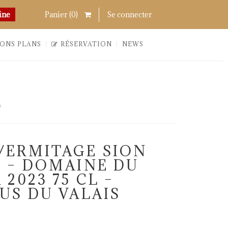
Chercher
Links
ine
Panier (
0
)
Se connecter
ONS PLANS
RÉSERVATION
NEWS
s
ERMITAGE SION
 – DOMAINE DU
2023 75 CL –
US DU VALAIS