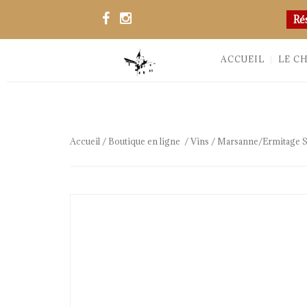
Ré
ACCUEIL
LE C
Accueil
/
Boutique en ligne
/
Vins
/ Marsanne/Ermitage Si