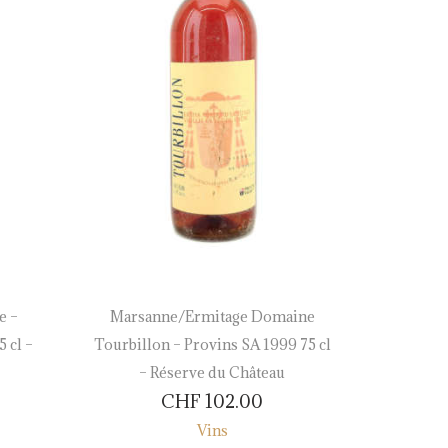
e –
Marsanne/Ermitage Domaine
Assembla
 cl –
Tourbillon – Provins SA 1999 75 cl
SA 2016 7
– Réserve du Château
CHF
102.00
Vins