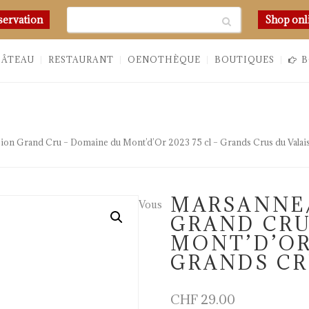
Chercher
servation
Shop onl
HÂTEAU
RESTAURANT
OENOTHÈQUE
BOUTIQUES
B
on Grand Cru – Domaine du Mont’d’Or 2023 75 cl – Grands Crus du Valai
MARSANNE/
Vous
GRAND CRU
MONT’D’OR 
GRANDS CR
CHF
29.00