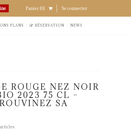
Chercher
Links
ine
Panier (
0
)
Se connecter
ONS PLANS
RÉSERVATION
NEWS
E ROUGE NEZ NOIR
IO 2023 75 CL –
ROUVINEZ SA
rticles