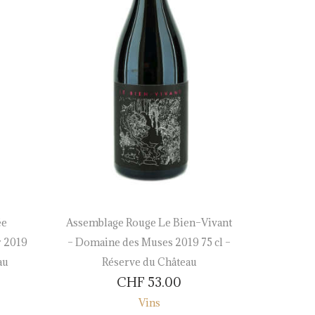
ée
Assemblage Rouge Le Bien–Vivant
Charm
 2019
– Domaine des Muses 2019 75 cl –
Collin
au
Réserve du Château
R
CHF
53.00
Vins