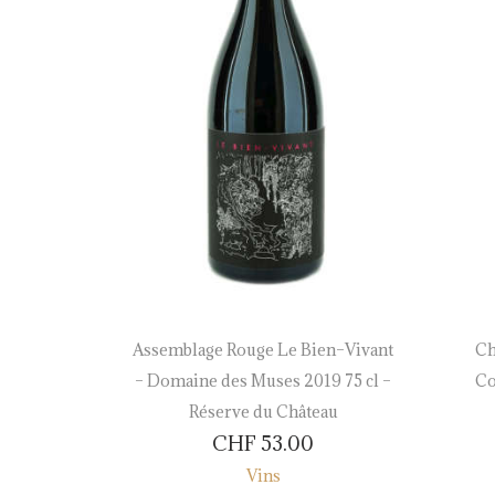
Cuvée
Assemblage Rouge Le Bien–Vivant
Ch
ewer 2019
– Domaine des Muses 2019 75 cl –
Co
hâteau
Réserve du Château
CHF
53.00
Vins