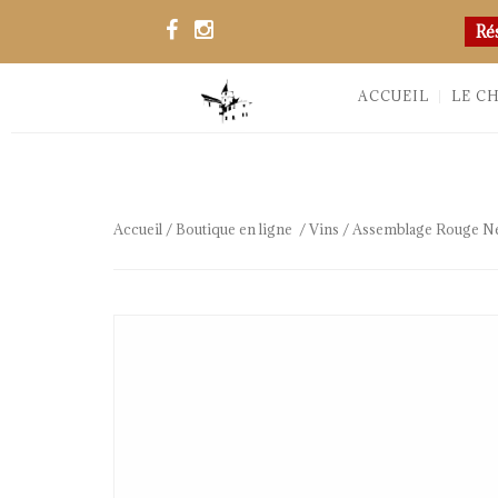
Ré
ACCUEIL
LE C
Accueil
/
Boutique en ligne
/
Vins
/ Assemblage Rouge Ne