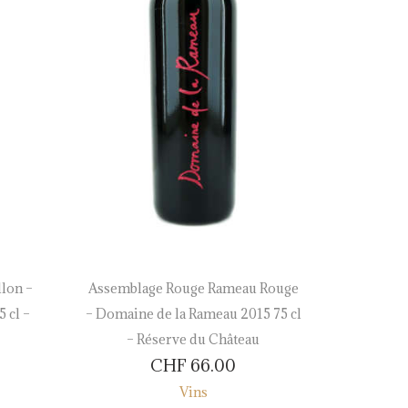
lon –
Assemblage Rouge Rameau Rouge
Johannis
 cl –
– Domaine de la Rameau 2015 75 cl
– Domain
– Réserve du Château
CHF
66.00
Vins