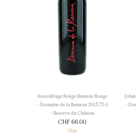
rbillon –
Assemblage Rouge Rameau Rouge
Johan
37.5 cl –
– Domaine de la Rameau 2015 75 cl
– Do
– Réserve du Château
CHF
66.00
Vins