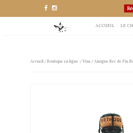
Ré
ACCUEIL
LE C
Accueil
/
Boutique en ligne
/
Vins
/ Amigne Bec de Fin Be