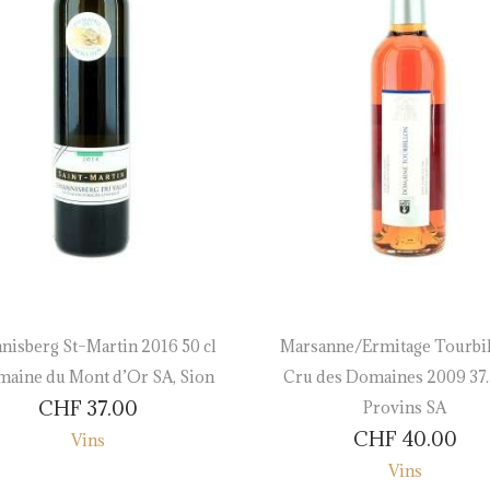
nisberg St–Martin 2016 50 cl
Marsanne/Ermitage Tourbil
maine du Mont d’Or SA, Sion
Cru des Domaines 2009 37.5
CHF
37.00
Provins SA
CHF
40.00
Vins
Vins