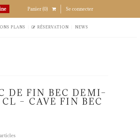
Chercher
Links
ine
Panier (
0
)
Se connecter
ONS PLANS
RÉSERVATION
NEWS
C DE FIN BEC DEMI–
5 CL – CAVE FIN BEC
rticles