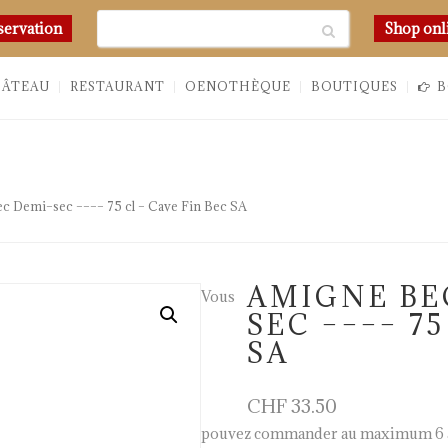
Chercher
servation
Shop onl
HÂTEAU
RESTAURANT
OENOTHÈQUE
BOUTIQUES
B
c Demi–sec –––– 75 cl – Cave Fin Bec SA
AMIGNE BE
Vous
SEC –––– 7
SA
CHF
33.50
pouvez commander au maximum 6 a