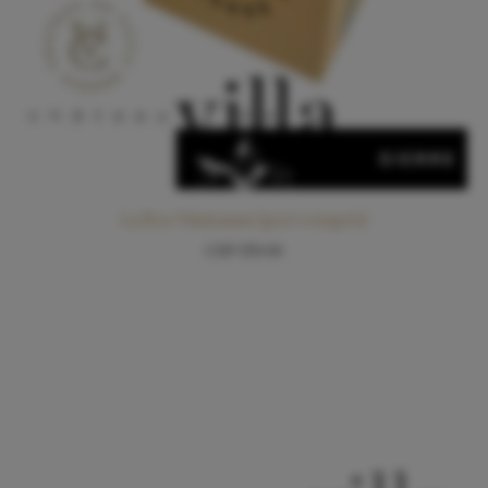
La Box Valaisanne (port compris)
CHF
159.00