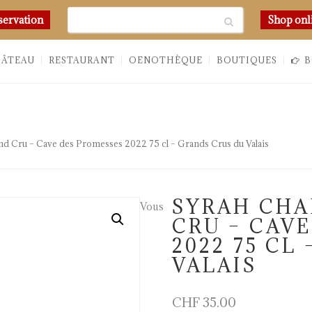
Chercher
servation
Shop onl
HÂTEAU
RESTAURANT
OENOTHÈQUE
BOUTIQUES
B
 Cru – Cave des Promesses 2022 75 cl – Grands Crus du Valais
SYRAH CH
Vous
CRU – CAV
2022 75 CL
VALAIS
CHF
35.00