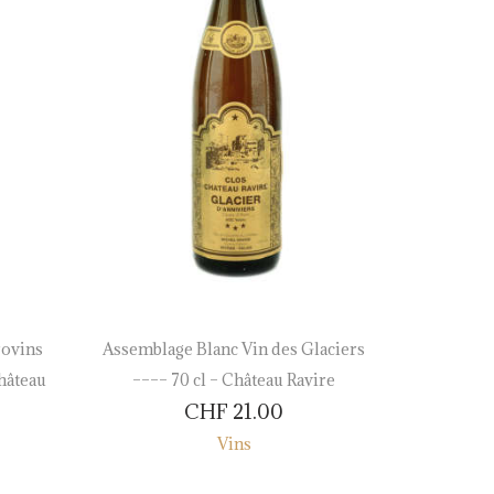
rovins
Assemblage Blanc Vin des Glaciers
Johannis
hâteau
–––– 70 cl – Château Ravire
– Domain
CHF
21.00
Vins