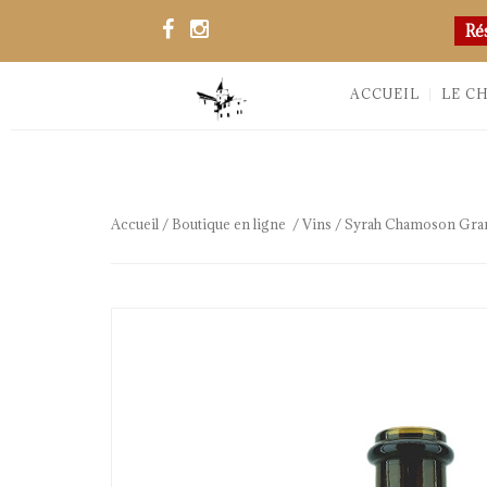
Ré
ACCUEIL
LE C
Accueil
/
Boutique en ligne
/
Vins
/ Syrah Chamoson Grand