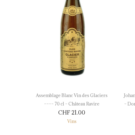
 – Provins
Assemblage Blanc Vin des Glaciers
Johan
du Château
–––– 70 cl – Château Ravire
– Do
CHF
21.00
Vins