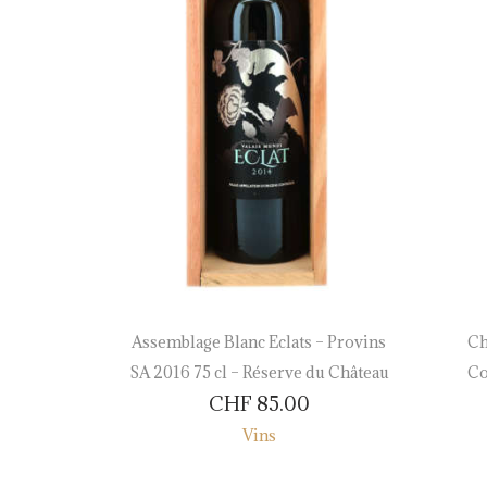
Cuvée
Assemblage Blanc Eclats – Provins
Ch
ewer 2019
SA 2016 75 cl – Réserve du Château
Co
CHF
85.00
hâteau
Vins