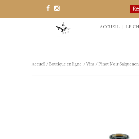
Ré
ACCUEIL
LE C
Accueil
/
Boutique en ligne
/
Vins
/ Pinot Noir Salquenen