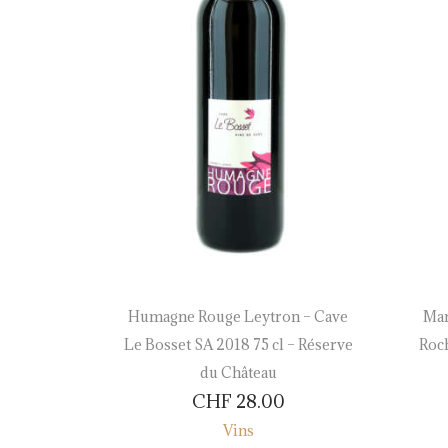
ine des
Humagne Rouge Leytron – Cave
Mar
serve du
Le Bosset SA 2018 75 cl – Réserve
Roch
du Château
CHF
28.00
Vins