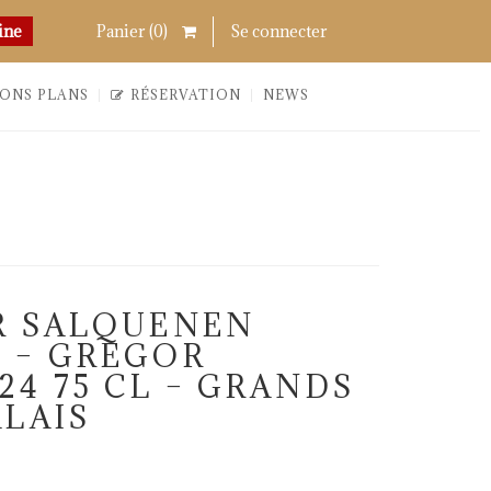
Chercher
Links
ine
Panier (
0
)
Se connecter
ONS PLANS
RÉSERVATION
NEWS
R SALQUENEN
 – GREGOR
24 75 CL – GRANDS
ALAIS