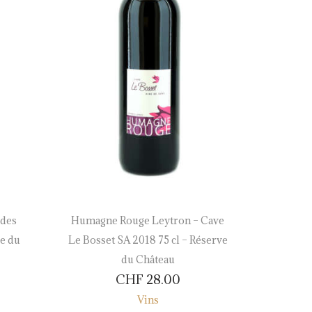
 des
Humagne Rouge Leytron – Cave
Marsan
ve du
Le Bosset SA 2018 75 cl – Réserve
Roches 
du Château
M
CHF
28.00
Vins