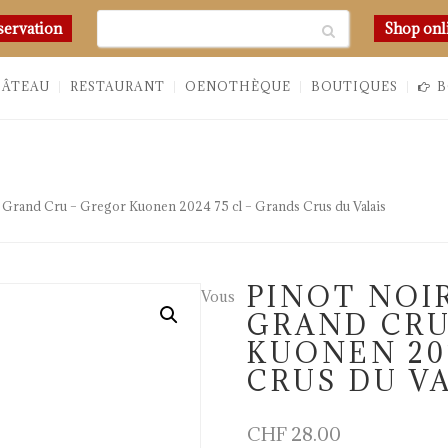
Chercher
servation
Shop onl
HÂTEAU
RESTAURANT
OENOTHÈQUE
BOUTIQUES
B
 Grand Cru – Gregor Kuonen 2024 75 cl – Grands Crus du Valais
PINOT NOI
Vous
GRAND CRU
KUONEN 20
CRUS DU V
CHF
28.00