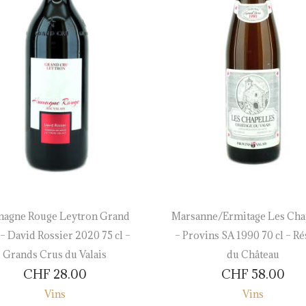
agne Rouge Leytron Grand
Marsanne/Ermitage Les Cha
– David Rossier 2020 75 cl –
– Provins SA 1990 70 cl – R
Grands Crus du Valais
du Château
CHF
28.00
CHF
58.00
Vins
Vins