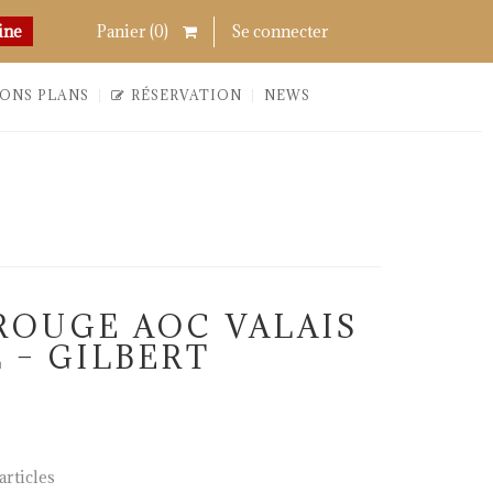
Chercher
Links
ine
Panier (
0
)
Se connecter
ONS PLANS
RÉSERVATION
NEWS
OUGE AOC VALAIS
L – GILBERT
rticles