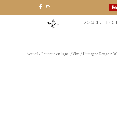
Ré
ACCUEIL
LE C
Accueil
/
Boutique en ligne
/
Vins
/ Humagne Rouge AOC Va