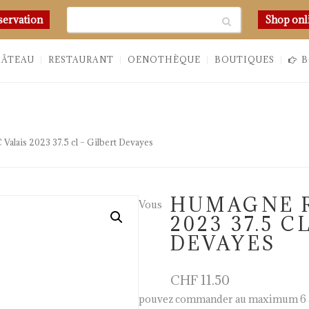
Chercher
servation
Shop onl
HÂTEAU
RESTAURANT
OENOTHÈQUE
BOUTIQUES
B
lais 2023 37.5 cl – Gilbert Devayes
HUMAGNE R
Vous
2023 37.5 C
DEVAYES
CHF
11.50
pouvez commander au maximum 6 a