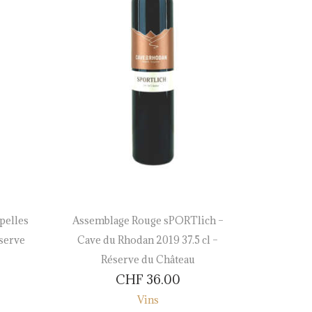
pelles
Assemblage Rouge sPORTlich –
Humagn
éserve
Cave du Rhodan 2019 37.5 cl –
Cru – Da
Réserve du Château
Gra
CHF
36.00
Vins