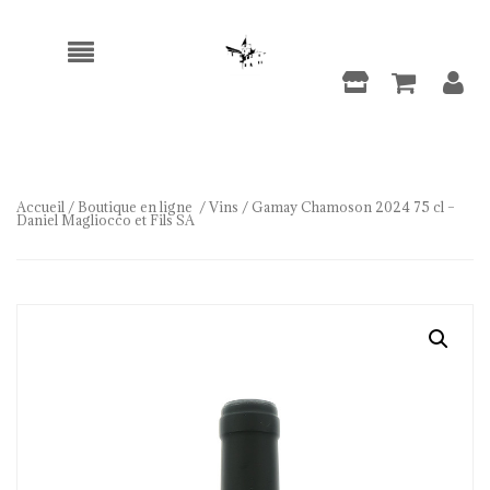
Accueil
/
Boutique en ligne
/
Vins
/ Gamay Chamoson 2024 75 cl –
Daniel Magliocco et Fils SA