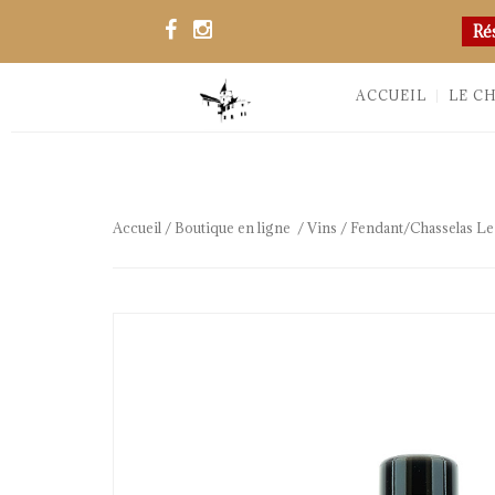
Ré
ACCUEIL
LE C
Accueil
/
Boutique en ligne
/
Vins
/ Fendant/Chasselas Le 