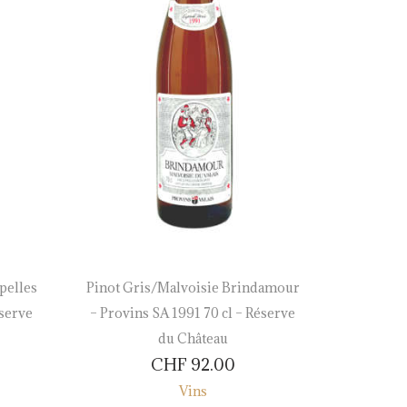
pelles
Pinot Gris/Malvoisie Brindamour
Assembl
éserve
– Provins SA 1991 70 cl – Réserve
50 c
du Château
CHF
92.00
Vins