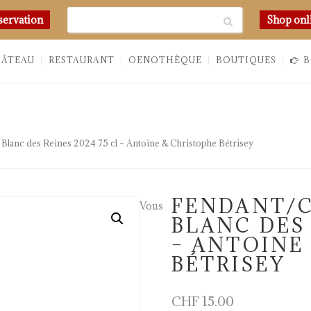
Chercher
servation
Shop onl
HÂTEAU
RESTAURANT
OENOTHÈQUE
BOUTIQUES
B
Blanc des Reines 2024 75 cl – Antoine & Christophe Bétrisey
FENDANT/C
Vous
BLANC DES 
– ANTOINE
BÉTRISEY
CHF
15.00