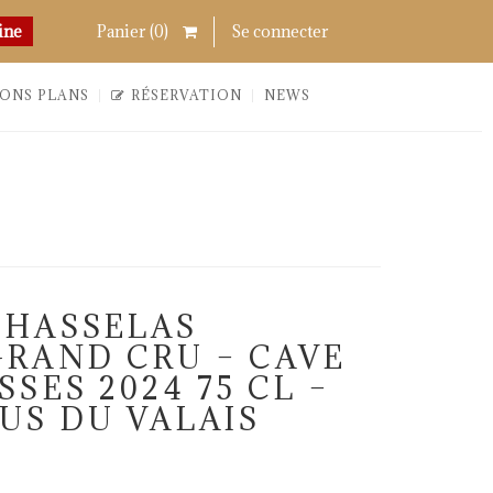
Chercher
Links
ine
Panier (
0
)
Se connecter
ONS PLANS
RÉSERVATION
NEWS
s
CHASSELAS
RAND CRU – CAVE
SES 2024 75 CL –
US DU VALAIS