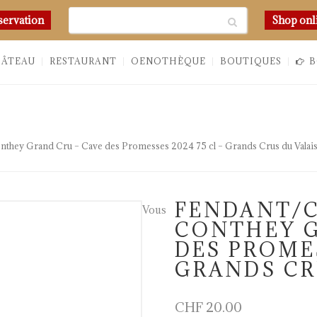
Chercher
servation
Shop onl
HÂTEAU
RESTAURANT
OENOTHÈQUE
BOUTIQUES
B
nthey Grand Cru – Cave des Promesses 2024 75 cl – Grands Crus du Valai
FENDANT/
Vous
CONTHEY G
DES PROMES
GRANDS CR
CHF
20.00