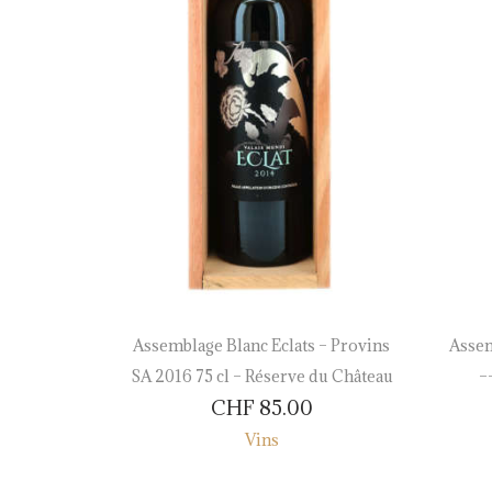
n Rouge –
Assemblage Blanc Eclats – Provins
Assem
75 cl –
SA 2016 75 cl – Réserve du Château
–
CHF
85.00
eau
Vins