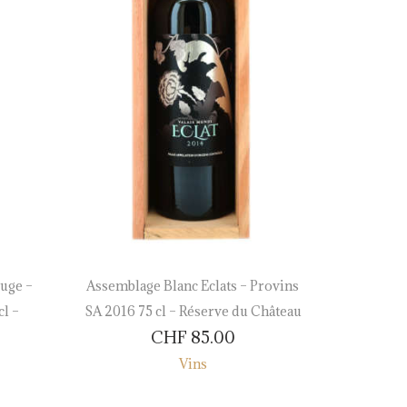
uge –
Assemblage Blanc Eclats – Provins
Assemblag
l –
SA 2016 75 cl – Réserve du Château
–––– 
CHF
85.00
Vins