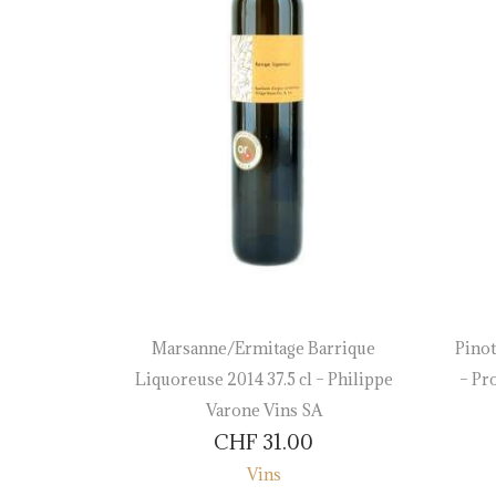
on Grand
Marsanne/Ermitage Barrique
Pino
0 75 cl –
Liquoreuse 2014 37.5 cl – Philippe
– Pr
lais
Varone Vins SA
CHF
31.00
Vins