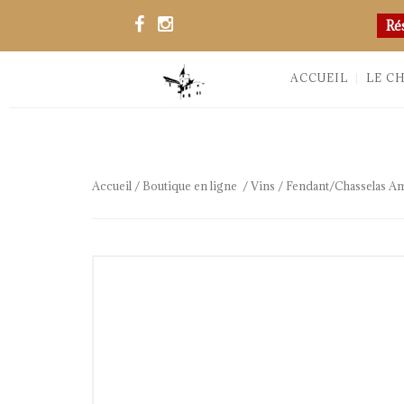
Ré
ACCUEIL
LE C
Accueil
/
Boutique en ligne
/
Vins
/ Fendant/Chasselas A