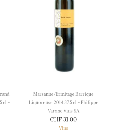
rand
Marsanne/Ermitage Barrique
Pinot Gr
 cl –
Liquoreuse 2014 37.5 cl – Philippe
– Provin
Varone Vins SA
CHF
31.00
Vins