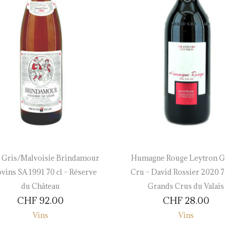
t Gris/Malvoisie Brindamour
Humagne Rouge Leytron G
ovins SA 1991 70 cl – Réserve
Cru – David Rossier 2020 75
du Château
Grands Crus du Valais
CHF
92.00
CHF
28.00
Vins
Vins