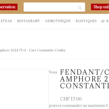
Chercher
servation
Shop onl
HÂTEAU
RESTAURANT
OENOTHÈQUE
BOUTIQUES
B
mphore 2024 75 cl – Cave Constantin–Comby
FENDANT/
Vous
AMPHORE 20
CONSTANT
CHF
17.00
pouvez commander au maximum 6 a