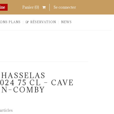
Chercher
Links
ine
Panier (
0
)
Se connecter
ONS PLANS
RÉSERVATION
NEWS
CHASSELAS
24 75 CL – CAVE
IN–COMBY
rticles