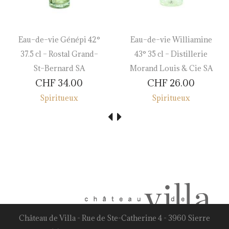
Eau–de–vie Génépi 42°
Eau–de–vie Williamine
37.5 cl – Rostal Grand–
43° 35 cl – Distillerie
St–Bernard SA
Morand Louis & Cie SA
CHF
34.00
CHF
26.00
Spiritueux
Spiritueux
Château de Villa - Rue de Ste-Catherine 4 - 3960 Sierre