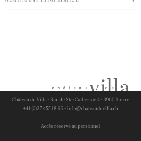
Additional information
Château de Villa - Rue de Ste-Catherine 4 - 3960 Sierre
+41 (0)27 455 18 96
-
info@chateaudevilla.ch
Accès réservé au personnel